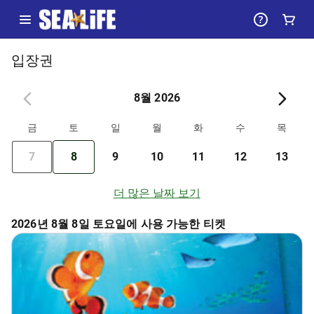
입장권
8월 2026
금
토
일
월
화
수
목
7
8
9
10
11
12
13
더 많은 날짜 보기
2026년 8월 8일 토요일에 사용 가능한 티켓